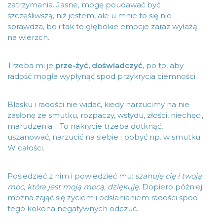
zatrzymania. Jasne, mogę poudawać być
szczęśliwszą, niż jestem, ale u mnie to się nie
sprawdza, bo i tak te głębokie emocje zaraz wyłażą
na wierzch.
Trzeba mi je
prze-żyć, doświadczyć
, po to, aby
radość mogła wypłynąć spod przykrycia ciemności.
Blasku i radości nie widać, kiedy narzucimy na nie
zasłonę ze smutku, rozpaczy, wstydu, złości, niechęci,
marudzenia… To nakrycie trzeba dotknąć,
uszanować, narzucić na siebie i pobyć np. w smutku.
W całości.
Posiedzieć z nim i powiedzieć mu:
szanuję cię i twoją
moc, która jest moją mocą, dziękuję
. Dopiero później
można zająć się życiem i odsłanianiem radości spod
tego kokona negatywnych odczuć.