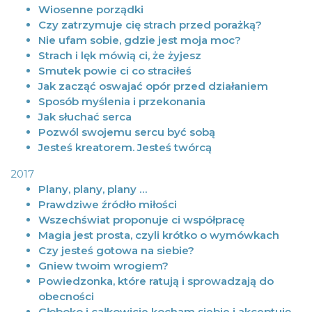
Wiosenne porządki
Czy zatrzymuje cię strach przed porażką?
Nie ufam sobie, gdzie jest moja moc?
Strach i lęk mówią ci, że żyjesz
Smutek powie ci co straciłeś
Jak zacząć oswajać opór przed działaniem
Sposób myślenia i przekonania
Jak słuchać serca
Pozwól swojemu sercu być sobą
Jesteś kreatorem. Jesteś twórcą
2017
Plany, plany, plany …
Prawdziwe źródło miłości
Wszechświat proponuje ci współpracę
Magia jest prosta, czyli krótko o wymówkach
Czy jesteś gotowa na siebie?
Gniew twoim wrogiem?
Powiedzonka, które ratują i sprowadzają do
obecności
Głęboko i całkowicie kocham siebie i akceptuję,