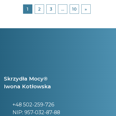
1
2
3
…
10
»
Posts navigation
Skrzydła Mocy®
Iwona Kotłowska
+48 502-259-726
NIP: 957-032-87-88