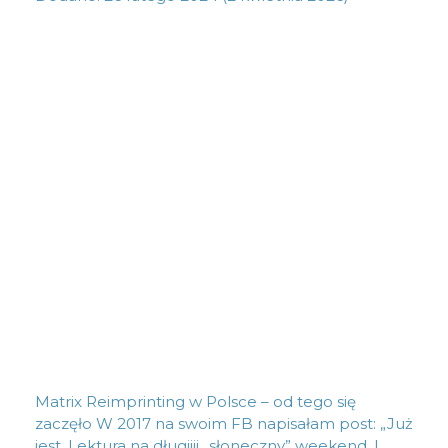
Matrix Reimprinting w Polsce – od tego się
zaczęło W 2017 na swoim FB napisałam post: „Już
jest. Lektura na długiiii „słoneczny” weekend. I