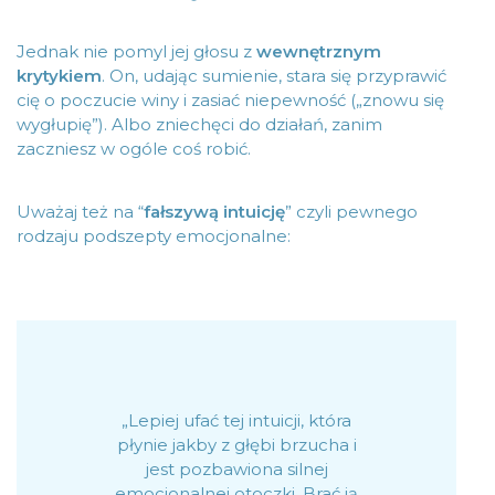
Jednak nie pomyl jej głosu z
wewnętrznym
krytykiem
. On, udając sumienie, stara się przyprawić
cię o poczucie winy i zasiać niepewność („znowu się
wygłupię”). Albo zniechęci do działań, zanim
zaczniesz w ogóle coś robić.
Uważaj też na “
fałszywą intuicję
” czyli pewnego
rodzaju podszepty emocjonalne:
„Lepiej ufać tej intuicji, która
płynie jakby z głębi brzucha i
jest pozbawiona silnej
emocjonalnej otoczki. Brać ją