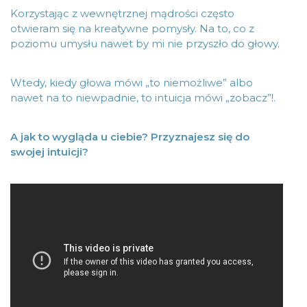
Korzystając z wewnętrznej mądrości często
otwieram się na kreatywne pomysły. Na to, co z
poziomu umysłu nawet by mi nie przyszło do głowy.
Wtedy, kiedy głowa mówi „to niemożliwe” albo
nawet na to niewpadnie, to intuicja mówi „zobacz”!.
A jak to wygląda u ciebie? Przyznajesz się do
swojej intuicji?