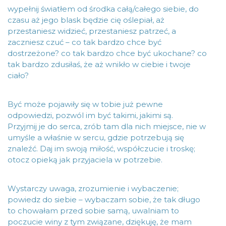
wypełnij światłem od środka całą/całego siebie, do
czasu aż jego blask będzie cię oślepiał, aż
przestaniesz widzieć, przestaniesz patrzeć, a
zaczniesz czuć – co tak bardzo chce być
dostrzeżone? co tak bardzo chce być ukochane? co
tak bardzo zdusiłaś, że aż wnikło w ciebie i twoje
ciało?
Być może pojawiły się w tobie już pewne
odpowiedzi, pozwól im być takimi, jakimi są.
Przyjmij je do serca, zrób tam dla nich miejsce, nie w
umyśle a właśnie w sercu, gdzie potrzebują się
znaleźć. Daj im swoją miłość, współczucie i troskę;
otocz opieką jak przyjaciela w potrzebie.
Wystarczy uwaga, zrozumienie i wybaczenie;
powiedz do siebie – wybaczam sobie, że tak długo
to chowałam przed sobie samą, uwalniam to
poczucie winy z tym związane, dziękuję, że mam