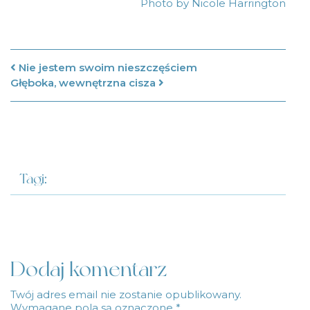
Photo by
Nicole Harrington
Nawigacja po artykułach
Nie jestem swoim nieszczęściem
Głęboka, wewnętrzna cisza
Tagi:
Dodaj komentarz
Twój adres email nie zostanie opublikowany.
Wymagane pola są oznaczone
*