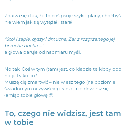
Zdarza się i tak, że to coś psuje szyki i plany, choćbyś
nie wiem jak się wytężał i starał.
“Stoi i sapie, dyszy i dmucha, Żar z rozgrzanego jej
brzucha bucha …”
a głowa paruje od nadmiaru myśli.
No tak. Coś w tym (tam) jest, co kładzie te kłody pod
nogi. Tylko co?
Muszę cię zmartwić – nie wiesz tego (na poziomie
świadomym oczywiście) i raczej nie dowiesz się
łamiąc sobie głowę 🙂
To, czego nie widzisz, jest tam
w tobie